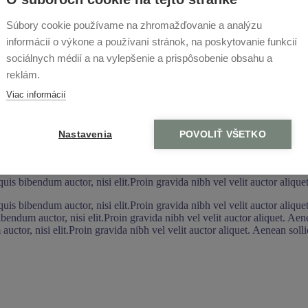
Súbory cookie používame na zhromažďovanie a analýzu
informácií o výkone a používaní stránok, na poskytovanie funkcií
sociálnych médií a na vylepšenie a prispôsobenie obsahu a
reklám.
Viac informácií
Nastavenia
POVOLIŤ VŠETKO
quis bibendum auctor, nisi elit.Proin gravida nibh vel velit auctor alique
quis bibendum auctor, nisi elit.Proin gravida nibh vel velit auctor alique
ibendum auctor, nisi elit.Proin gravida nibh vel velit auctor aliquet. Aen
uctor, nisi elit.Proin gravida nibh vel velit auctor aliquet. Aenean solli