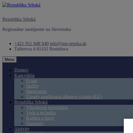
Skip
to
content
Republika Srbská
Regionálne zastúpenie na Slovensku
+421 911 948 940
info@rep-srpska.sk
Tallerova 4
81102 Bratislava
Menu
Domov
Kancelária
O nás
Služby
Impressum
Zásady používania súborov cookie (EÚ)
Republika Srbská
Všeobecné informácie
Veda a technika
Kultúra a šport
Databázy
Aktivity