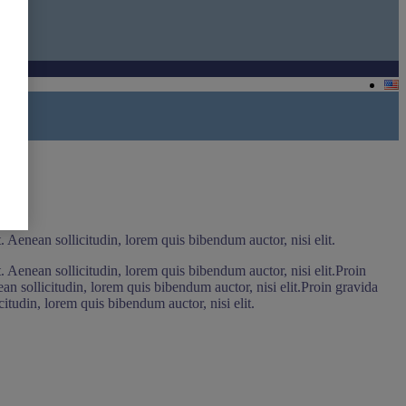
t. Aenean sollicitudin, lorem quis bibendum auctor, nisi elit.
t. Aenean sollicitudin, lorem quis bibendum auctor, nisi elit.Proin
ean sollicitudin, lorem quis bibendum auctor, nisi elit.Proin gravida
citudin, lorem quis bibendum auctor, nisi elit.